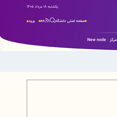
یکشنبه 18 مرداد 1405
صفحه اصلی دانشگاه
en
ورود
رکز
New node