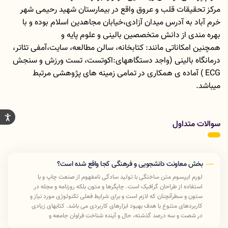
مرکز تحقیقات قلب و عروق واقع در بیمارستان شهید رحیمی شهر
خرم آباد به آدرس میدان آزادی،خیابان مجاهدین اسلام بوده و با
بهره مندی از دانش متخصصین بالینی و علوم پایه و
همچنین امکاناتی مانند: کتابخانه، سالن مطالعه، سایت،آمفی تئاتر،
درمانگاه بالینی (واجد دستگاههای:اکوتست، تست ورزش و سنجش
ECG ) آماده ی همکاری در تمامی زمینه های پژوهشی مرتبط
میباشد.
سوالات متداول
بخش معاونت دانشجویی و فرهنگی کجا واقع شده است؟
لورم ایپسوم متن ساختگی با تولید سادگی نامفهوم از صنعت چاپ و با
استفاده از طراحان گرافیک است. چاپگرها و متون بلکه روزنامه و مجله در
ستون و سطرآنچنان که لازم است و برای شرایط فعلی تکنولوژی مورد نیاز و
کاربردهای متنوع با هدف بهبود ابزارهای کاربردی می باشد. کتابهای زیادی
در شصت و سه درصد گذشته، حال و آینده شناخت فراوان جامعه و
متخصصان را می طلبد تا با نرم افزارها شناخت بیشتری را برای طراحان رایانه